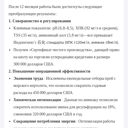
После 12 месяцев работы были достигнуты следующие
преобразующие результаты::
1. Совершенство в регулировании
Ключевые показатели: pH (6,8–8,5), ХПК (92 мг/л в среднем),
TSS (35 мг/л), аммиачный азот (5,8 мг/л)—все превышает
Индонезию’с
石化
стандарты (ХПК ≤120мг/л, аммиак ≤8мг/л).
Получен «Сертификат чистого производства», дающий право
на квоту на торговлю углеродными кредитами в размере
300 000 долларов США.
2. Повышение операционной эффективности
Экономия труда
: Исключены еженедельные отборы проб с
морского вертолета, что позволило сократить годовые
расходы на 450 000 долларов США.
Химическая оптимизация
: Данные по аммиаку позволили
сократить использование амина для десульфурации на 18%,
сэкономив 320 000 долларов США в год.
Сокращение потребления энергии
: Оптимизация работы