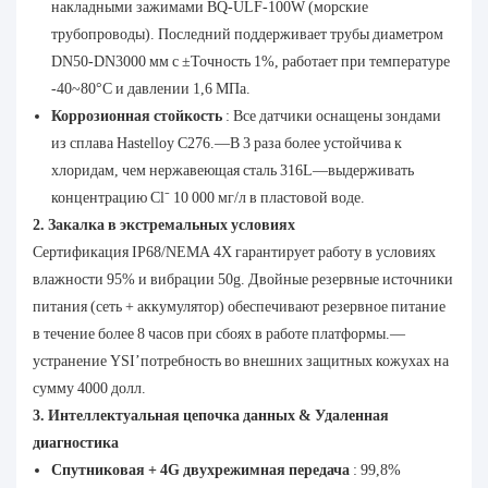
накладными зажимами BQ-ULF-100W (морские
трубопроводы). Последний поддерживает трубы диаметром
DN50-DN3000 мм с ±Точность 1%, работает при температуре
-40~80°С и давлении 1,6 МПа.
Коррозионная стойкость
: Все датчики оснащены зондами
из сплава Hastelloy C276.—В 3 раза более устойчива к
хлоридам, чем нержавеющая сталь 316L—выдерживать
концентрацию Cl⁻ 10 000 мг/л в пластовой воде.
2. Закалка в экстремальных условиях
Сертификация IP68/NEMA 4X гарантирует работу в условиях
влажности 95% и вибрации 50g. Двойные резервные источники
питания (сеть + аккумулятор) обеспечивают резервное питание
в течение более 8 часов при сбоях в работе платформы.—
устранение YSI’потребность во внешних защитных кожухах на
сумму 4000 долл.
3. Интеллектуальная цепочка данных & Удаленная
диагностика
Спутниковая + 4G двухрежимная передача
: 99,8%