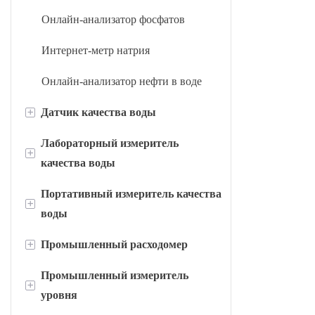
Онлайн-анализатор фосфатов
Интернет-метр натрия
Онлайн-анализатор нефти в воде
+
Датчик качества воды
Лабораторный измеритель
Датчик pH/ОВП
+
качества воды
Датчик растворенного кислорода
Портативный измеритель качества
Лабораторный измеритель ХПК
+
Датчик проводимости
воды
Лабораторный измеритель БПК
Датчик остаточного хлора
+
Промышленный расходомер
Портативный измеритель
Лабораторный измеритель
остаточного хлора
Онлайн-датчик хлорофилла/сине-
Промышленный измеритель
проводимости
Ультразвуковой расходомер
+
зеленых водорослей
уровня
Портативный pH/ОВП-метр
Лабораторный измеритель
Электромагнитный расходомер