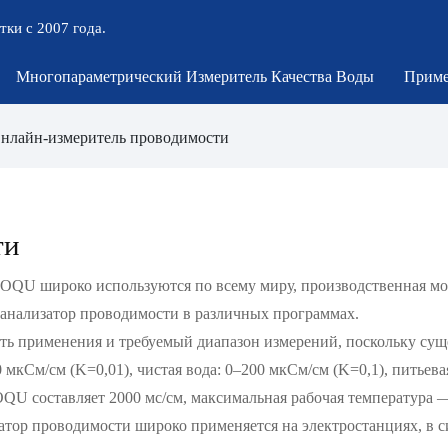
тки с 2007 года.
Многопараметрический Измеритель Качества Воды
Приме
нлайн-измеритель проводимости
ти
OQU широко используются по всему миру, производственная мо
-анализатор проводимости в различных программах.
сть применения и требуемый диапазон измерений, поскольку сущ
 мкСм/см (K=0,01), чистая вода: 0–200 мкСм/см (K=0,1), питьева
U составляет 2000 мс/см, максимальная рабочая температура 
тор проводимости широко применяется на электростанциях, в с