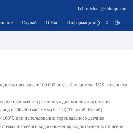
michael@shboqu.com
нение
Случай
О Нас
Информационный Центр
щность превышает 100 000 штук. Измерители TDS, солености
ествует множество различных диапазонов для онлайн-
я вода: 200–500 мкСм/см (K=1,0) (Шанхай, Китай).
— 180℃ при использовании тороидального датчика
истемах питьевого водоснабжения, водоотведения, пищевой