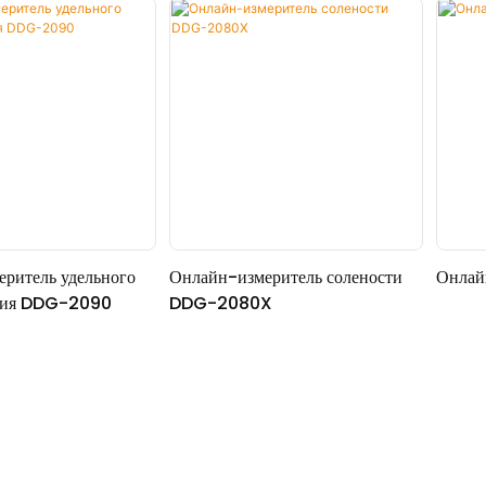
ритель удельного
Онлайн-измеритель солености
Онлай
ния DDG-2090
DDG-2080X