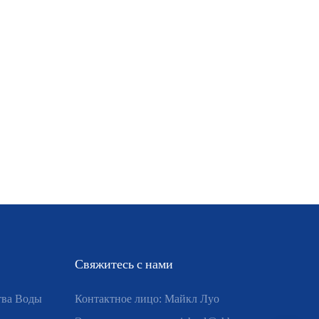
Свяжитесь с нами
тва Воды
Контактное лицо: Майкл Луо