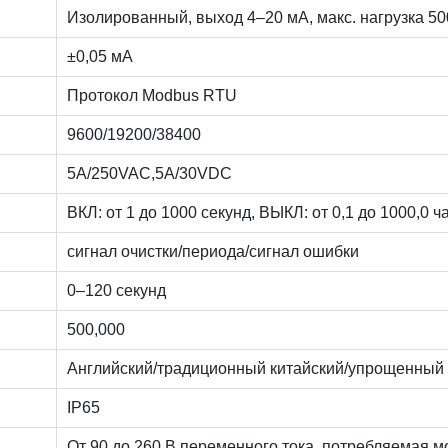
Изолированный, выход 4–20 мА, макс. нагрузка 5
±0,05 мА
Протокол Modbus RTU
9600/19200/38400
5A/250VAC,5A/30VDC
ВКЛ: от 1 до 1000 секунд, ВЫКЛ: от 0,1 до 1000,0 ч
сигнал очистки/периода/сигнал ошибки
0–120 секунд
500,000
Английский/традиционный китайский/упрощенный 
IP65
От 90 до 260 В переменного тока, потребляемая м