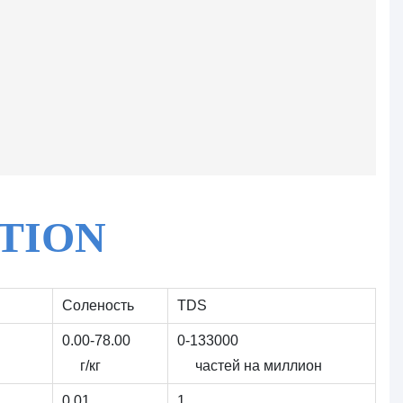
ATION
Соленость
TDS
0.00-78.00
0-133000
г/кг
частей на миллион
0.01
1