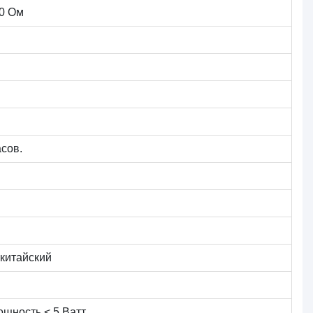
00 Ом
асов.
китайский
ощность < 5 Ватт