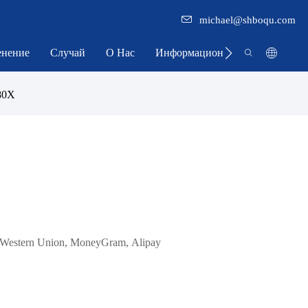
michael@shboqu.com
нение
Случай
О Нас
Информационный Центр
80X
 Western Union, MoneyGram, Alipay