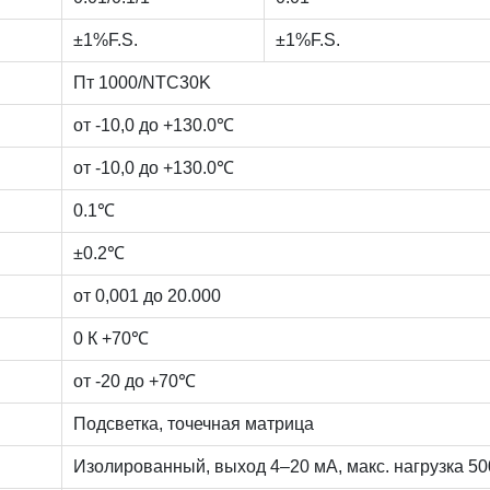
±1%F.S.
±1%F.S.
Пт 1000/NTC30K
от -10,0 до +130.0℃
от -10,0 до +130.0℃
0.1℃
±0.2℃
от 0,001 до 20.000
0 К +70℃
от -20 до +70℃
Подсветка, точечная матрица
Изолированный, выход 4–20 мА, макс. нагрузка 5