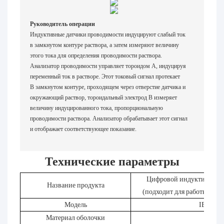
Руководитель операции
Индуктивные датчики проводимости индуцируют слабый ток
в замкнутом контуре раствора, а затем измеряют величину
этого тока для определения проводимости раствора.
Анализатор проводимости управляет тороидом А, индуцируя
переменный ток в растворе. Этот токовый сигнал протекает
В замкнутом контуре, проходящем через отверстие датчика и
окружающий раствор, тороидальный электрод B измеряет
величину индуцированного тока, пропорциональную
проводимости раствора. Анализатор обрабатывает этот сигнал
и отображает соответствующее показание.
Технические параметры
Цифровой индуктивный 
Название продукта
(подходит для работы при 
Модель
IECS-D
Материал оболочки
PEE