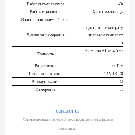
Рабочая температура
-30℃ ~ 
Рабочее давление
Максимальное давление
Водонепроницаемый класс
IP65
Диапазон температур: 0,5 
Диапазон измерения
диапазон температур совп
процес
±2% или ±1 мСм/см (выбери
Точность
±0,5
Разрешение
0,01 мСм/см
Источник питания
12 V DC-30V DC;
Коммуникация
Modbus
Измерение
165*32,
CONTACT US
Мы ответим вам в течение 8 часов после получения вашего
сообщения.