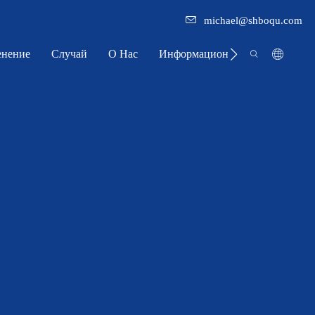
michael@shboqu.com
нение
Случай
О Нас
Информационный Центр