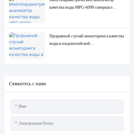
качества воды MPG-6099 совершил
революцию в нефтегазовой отрасли
Индонезии
Прорывной случай мониторинга качества
воды в индонезийской
нефтеперерабатывающей
промышленности: система MPG-6099
помогает проекту Spare обеспечить как
защиту окружающей среды, так и
повышение эффективности.
Свяжитесь с нами
Имя
Электронная Почта