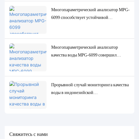
Многопараметрический анализатор MPG-
6099 способствует устойчивой
трансформации целлюлозно-бумажной
промышленности Индонезии
Многопараметрический анализатор
качества воды MPG-6099 совершил
революцию в нефтегазовой отрасли
Индонезии
Прорывной случай мониторинга качества
воды в индонезийской
нефтеперерабатывающей
промышленности: система MPG-6099
помогает проекту Spare обеспечить как
защиту окружающей среды, так и
повышение эффективности.
Свяжитесь с нами