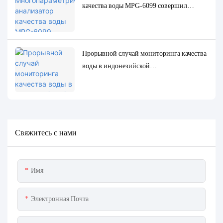
качества воды MPG-6099 совершил
революцию в нефтегазовой отрасли
Индонезии
Прорывной случай мониторинга качества
воды в индонезийской
нефтеперерабатывающей
промышленности: система MPG-6099
помогает проекту Spare обеспечить как
защиту окружающей среды, так и
повышение эффективности.
Свяжитесь с нами
Имя
Электронная Почта