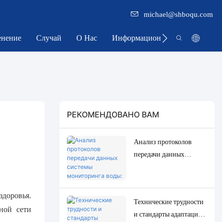
michael@shboqu.com
нение
Случай
О Нас
Информационный Центр
РЕКОМЕНДОВАНО ВАМ
Анализ протоколов
передачи данных
системы мониторинга
воды: Modbus, RS485,
MQTT. Решения для
здоровья.
Технические трудности
адаптации и отладки.
ной сети
и стандарты адаптации