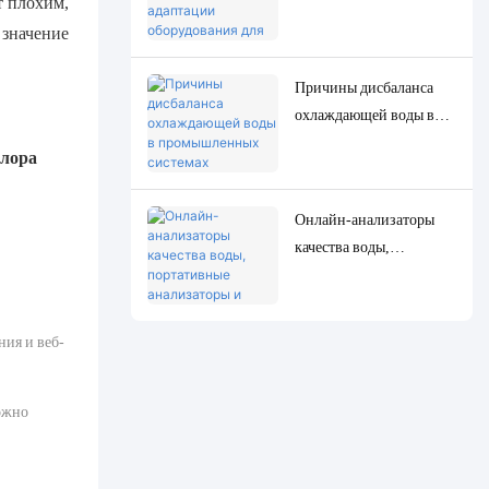
т плохим,
оборудования для
 значение
точного определения
низкоконцентрированн
Причины дисбаланса
ых следовых параметров
охлаждающей воды в
качества воды.
промышленных
хлора
системах
циркуляционного
Онлайн-анализаторы
охлаждения и точные
качества воды,
решения для
портативные
мониторинга и
анализаторы и
контроля.
лабораторные
ия и веб-
анализаторы: полное
сравнение и примеры
использования.
ожно
.