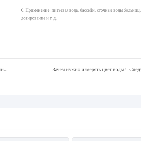
6. Применение: питьевая вода, бассейн, сточные воды больниц
дозирование и т. д.
электронный компонент
Какая связь между соленостью, TDS и единицей проводимости?
Зачем нужно измерять цвет воды?
След