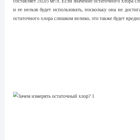
составляет ≥0,05 мг/л. Если значение остаточного хлора с
и ее нельзя будет использовать, поскольку она не дости
остаточного хлора слишком велико, это также будет вредно