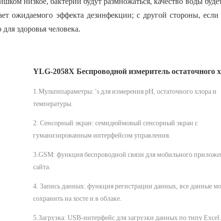
лишком низкое, бактерии будут размножаться, качество воды буде
гает ожидаемого эффекта дезинфекции; с другой стороны, если
 для здоровья человека.
YLG-2058X Беспроводной измеритель остаточного 
1.Мультипараметры: 's для измерения pH, остаточного хлора и
температуры.
2. Сенсорный экран: семидюймовый сенсорный экран с
гуманизированным интерфейсом управления.
3.GSM: функция беспроводной связи для мобильного приложен
сайта.
4. Запись данных: функция регистрации данных, все данные м
сохранить на хосте и в облаке.
5.Загрузка: USB-интерфейс для загрузки данных по типу Excel