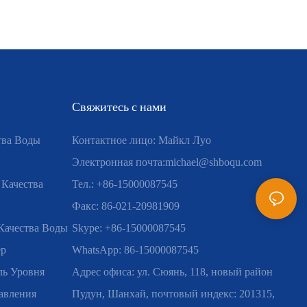
Свяжитесь с нами
тва Воды
Контактное лицо: Майкл Луо
Электронная почта:
michael@shboqu.com
 Качества
Тел.: +86-15000087545
Факс: 86-021-20981909
Качества Воды
Skype: +86-15000087545
ер
WhatsApp: 86-15000087545
ь Уровня
Адрес офиса: ул. Сюянь, 118, новый район
авления
Пудун, Шанхай, почтовый индекс: 201315,