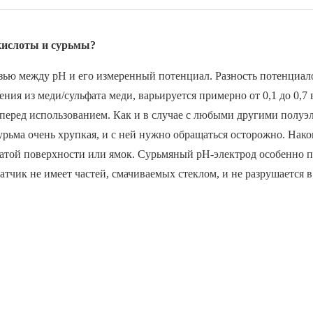
 кислоты и сурьмы?
язью между
рН
и его измеренный потенциал. Разность потенциал
я из меди/сульфата меди, варьируется примерно от 0,1 до 0,7 в
перед использованием. Как и в случае с любыми другими полуэ
рьма очень хрупкая, и с ней нужно обращаться осторожно. Нако
атой поверхности или ямок. Сурьмяный pH-электрод особенно п
тчик не имеет частей, смачиваемых стеклом, и не разрушается в 