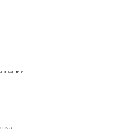
одниковой и
латную