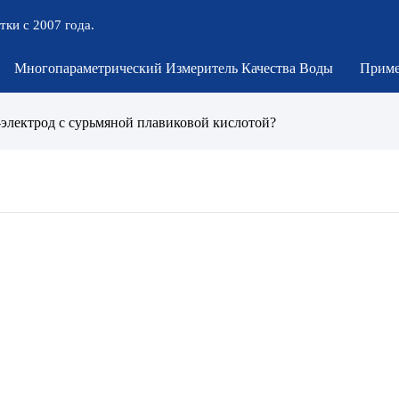
тки с 2007 года.
Многопараметрический Измеритель Качества Воды
Приме
-электрод с сурьмяной плавиковой кислотой?