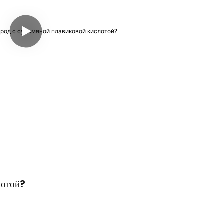
лотой?