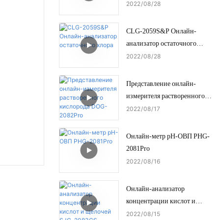
2022
08
28
CLG-2059S&P Онлайн-
анализатор остаточного
хлора
2022
08
28
Представление онлайн-
измерителя растворенного
кислорода DOG-2082Pro
2022
08
17
Онлайн-метр pH-ОВП PHG-
2081Pro
2022
08
16
Онлайн-анализатор
концентрации кислот и
щелочей SJG-2083CS
2022
08
15