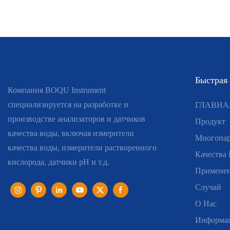
Быстрая
Компания BOQU Instrument
специализируется на разработке и
ГЛАВНА
производстве анализаторов и датчиков
Продукт
качества воды, включая измерители
Многопар
качества воды, измерители растворенного
Качества
кислорода, датчики pH и т.д.
Примене
Случай
О Нас
Информа