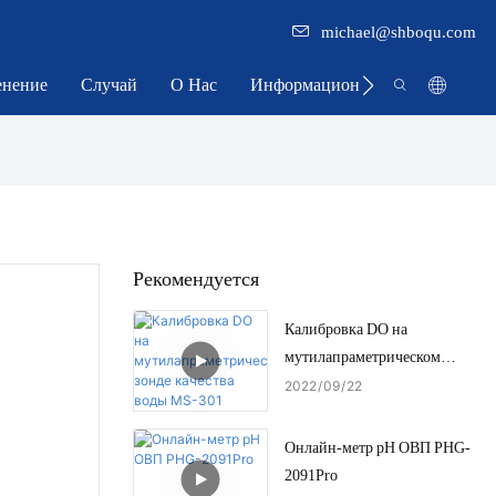
michael@shboqu.com
нение
Случай
О Нас
Информационный Центр
Рекомендуется
Калибровка DO на
мутилапраметрическом
зонде качества воды MS-301
2022
09
22
Онлайн-метр pH ОВП PHG-
2091Pro