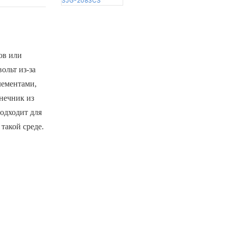
ов или
ольт из-за
лементами,
нечник из
одходит для
такой среде.