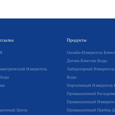
 ссылка
Продукты
Я
Онлайн-Измеритель Качес
Датчик Качества Воды
аметрический Измеритель
Лабораторный Измеритель
 Воды
Воды
ние
Портативный Измеритель 
Промышленный Расходом
Промышленный Измерител
ционный Центр
Промышленный Прибор Д