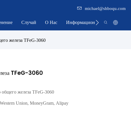
michael@shboqu.com
нение
Случай
О Нас
Информационный Центр
щего железа TFeG-3060
железа TFeG-3060
 общего железа TFeG-3060
 Western Union, MoneyGram, Alipay