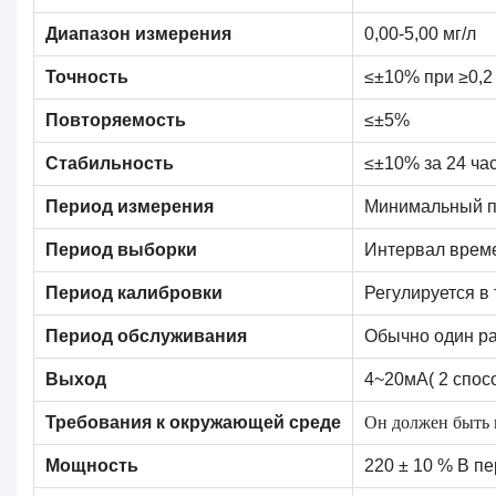
Диапазон измерения
0,00-5,00 мг/л
Точность
≤±10% при ≥0,2 м
Повторяемость
≤±5%
Стабильность
≤±10% за 24 ча
Период измерения
Минимальный пе
Период выборки
Интервал време
Период калибровки
Регулируется в 
Период обслуживания
Обычно один ра
Выход
4~20мА( 2 спос
Он должен быть 
Требования к окружающей среде
Мощность
220 ± 10 % В пе