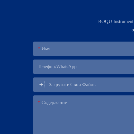
BOQU Instrument
о
Имя
Телефон/WhatsApp
Загрузите Свои Файлы
Содержание