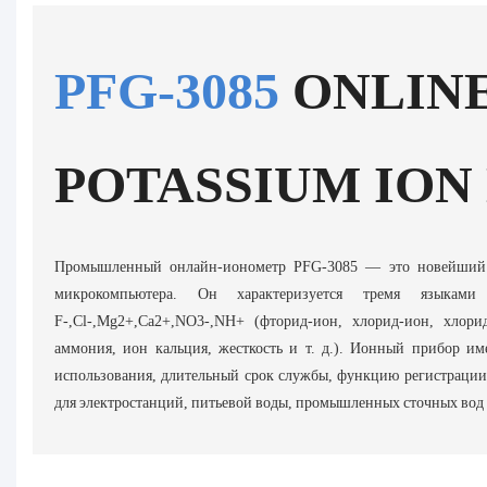
PFG-3085
ONLIN
POTASSIUM ION
Промышленный онлайн-ионометр PFG-3085 — это новейший 
микрокомпьютера. Он характеризуется тремя языка
F-,Cl-,Mg2+,Ca2+,NO3-,NH+ (фторид-ион, хлорид-ион, хлори
аммония, ион кальция, жесткость и т. д.). Ионный прибор им
использования, длительный срок службы, функцию регистрации
для электростанций, питьевой воды, промышленных сточных вод и