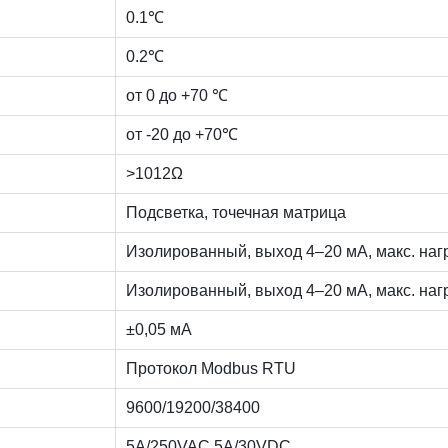
0.1℃
0.2℃
от 0 до +70 ℃
от -20 до +70℃
>1012Ω
Подсветка, точечная матрица
Изолированный, выход 4–20 мА, макс. наг
Изолированный, выход 4–20 мА, макс. наг
±0,05 мА
Протокол Modbus RTU
9600/19200/38400
5A/250VAC,5A/30VDC