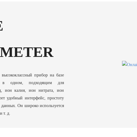
E
 METER
высококлассный прибор на базе
ми в одном, подходящим для
д, ион калия, ион нитрата, ион
еет удобный интерфейс, простоту
 данных. Он широко используется
 т. д.