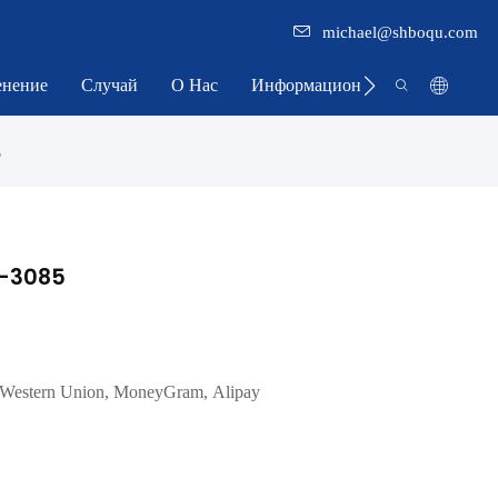
michael@shboqu.com
нение
Случай
О Нас
Информационный Центр
5
FG-3085
 Western Union, MoneyGram, Alipay