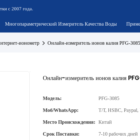
тки с 2007 года.
Многопараметрический Измеритель Качества Воды
Приме
нтернет-ионометр
Онлайн-измеритель ионов калия PFG-308
Онлайн-измеритель ионов калия P
Модель:
PFG-3085
Моб/WhatsApp:
Т/Т, HSBC, Paypal,
Место Происхождения:
Китай
Срок Поставки:
7-10 рабочих дней