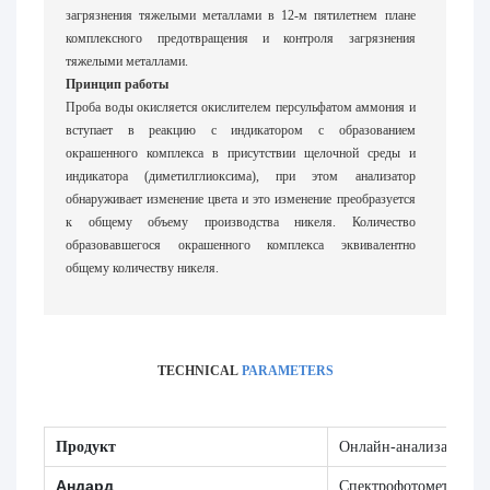
загрязнения тяжелыми металлами в 12-м пятилетнем плане
комплексного предотвращения и контроля загрязнения
тяжелыми металлами.
Принцип работы
Проба воды окисляется окислителем персульфатом аммония и
вступает в реакцию с индикатором с образованием
окрашенного комплекса в присутствии щелочной среды и
индикатора (диметилглиоксима), при этом анализатор
обнаруживает изменение цвета и это изменение преобразуется
к общему объему производства никеля. Количество
образовавшегося окрашенного комплекса эквивалентно
общему количеству никеля.
TECHNICAL
PARAMETERS
Продукт
Онлайн-анализатор об
Андард
Спектрофотометрия д