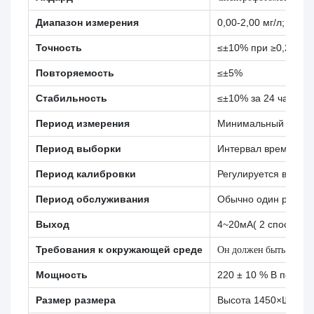
Диапазон измерения
0,00-2,00 мг/л; 0,10-
Точность
≤±10% при ≥0,2 мг/л;
Повторяемость
≤±5%
Стабильность
≤±10% за 24 часа
Период измерения
Минимальный период
Период выборки
Интервал времени (
Период калибровки
Регулируется в тече
Период обслуживания
Обычно один раз в м
Выход
4~20мА( 2 способа)
Требования к окружающей среде
Он должен быть в поме
Мощность
220 ± 10 % В перемен
Размер размера
Высота 1450×Ш510×