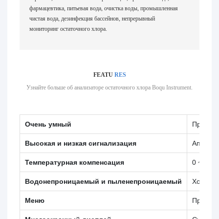
фармацевтика, питьевая вода, очистка воды, промышленная
чистая вода, дезинфекция бассейнов, непрерывный
мониторинг остаточного хлора.
FEATU
RES
Узнайте больше об анализаторе остаточного хлора Boqu Instrument.
Очень умный
Промышл
Высокая и низкая сигнализация
Аппарат
Температурная компенсация
0 ~ 50 
Водонепроницаемый и пыленепроницаемый
Хороший
Меню
Простое