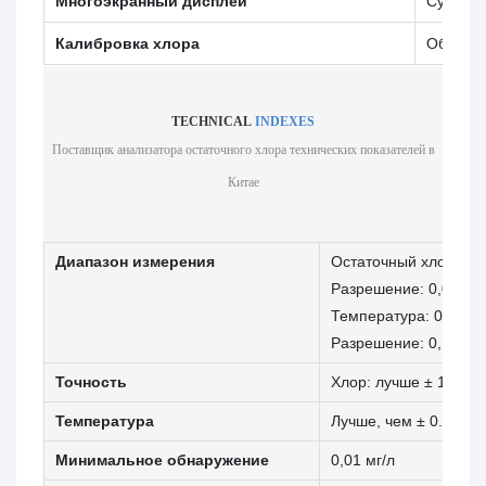
Многоэкранный дисплей
Существ
Калибровка хлора
Обеспеч
TECHNICAL
INDEXES
Поставщик анализатора остаточного хлора технических показателей в
Китае
Диапазон измерения
Остаточный хлор: 0–2
Разрешение: 0,01 мг/
Температура: 0-99,9
Разрешение: 0,1 ℃
Точность
Хлор: лучше ± 1% или
Температура
Лучше, чем ± 0.5 ℃ (
Минимальное обнаружение
0,01 мг/л