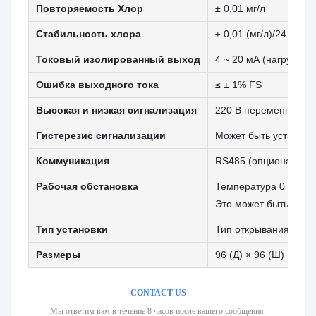
Повторяемость Хлор
± 0,01 мг/л
Стабильность хлора
± 0,01 (мг/л)/24 часа
Токовый изолированный выход
4 ~ 20 мА (нагрузка
Ошибка выходного тока
≤ ± 1% FS
Высокая и низкая сигнализация
220 В переменного то
Гистерезис сигнализации
Может быть установл
Коммуникация
RS485 (опционально
Рабочая обстановка
Температура 0 ~ 60 
Это может быть удоб
Тип установки
Тип открывания, пан
Размеры
96 (Д) × 96 (Ш) × 118
CONTACT US
Мы ответим вам в течение 8 часов после вашего сообщения.