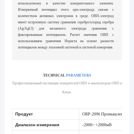
используемому в качестве измерительного элемента.
Измеряемый потенциал этого орп-электрода связан с
количеством активных электронов в среде. ОВП-электрод
имеет встроенную систему сравнения серебро/хлорид серебра
(Ag/AgCl) для желаемого электрода сравнения с
фиксированным потенциалом. Расчет значения ОВП с
использованием уравнения Нернста на основе разности
потенциалов между эталонной системой и системой измерения.
TECHNICAL
PARAMETERS
Профессиональный поставщик измерителей ОВП и анализаторов ОВП в
Китае.
Продукт
ORP-2096 Промышленный о
Диапазон измерения
-2000~ +2000мВ