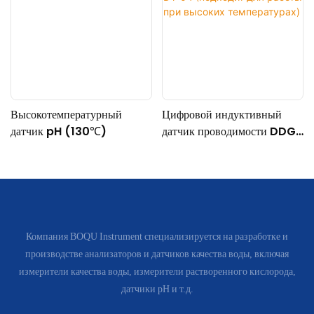
Высокотемпературный
Цифровой индуктивный
датчик pH (130℃)
датчик проводимости DDG-
DY-04 (подходит для
работы при высоких
температурах)
Компания BOQU Instrument специализируется на разработке и
производстве анализаторов и датчиков качества воды, включая
измерители качества воды, измерители растворенного кислорода,
датчики pH и т.д.