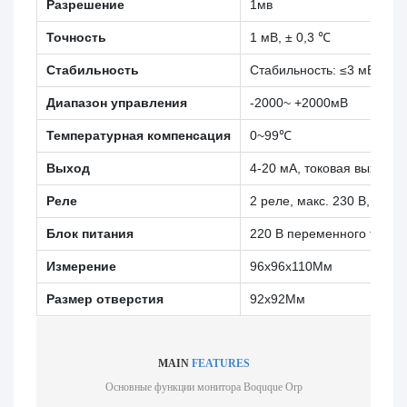
Разрешение
1мв
Точность
1 мВ, ± 0,3 ℃
Стабильность
Стабильность: ≤3 мВ/24 ч
Диапазон управления
-2000~ +2000мВ
Температурная компенсация
0~99℃
Выход
4-20 мА, токовая выходна
Реле
2 реле, макс. 230 В, 5 А 
Блок питания
220 В переменного тока ±
Измерение
96x96x110Мм
Размер отверстия
92x92Мм
MAIN
FEATURES
Основные функции монитора Boquque Orp