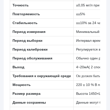
Точность
±0,05 мг/л при изме
Повторяемость
≤±5%
Стабильность
≤±10% за 24 часа
Период измерения
Минимальный период
Период выборки
Интервал времени (
Период калибровки
Регулируется в тече
Период обслуживания
Обычно один раз в м
Выход
4~20мА( 2 способа)
Требования к окружающей среде
Он должен быть в поме
Мощность
220 ± 10 % В перемен
Размер размера
Высота 1450×Ш510×
Данные сохранены
Данные могут быть 