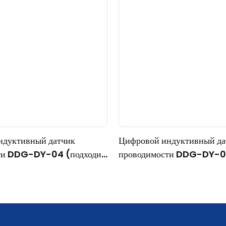
ндуктивный датчик
Цифровой индуктивный да
ти DDG-DY-04 (подходит
проводимости DDG-DY-03
при высоких температурах)
для работы при нормально
температуре)