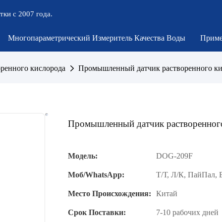
тки с 2007 года.
Многопараметрический Измеритель Качества Воды
Приме
оренного кислорода
Промышленный датчик растворенного к
Промышленный датчик растворенно
Модель:
DOG-209F
Моб/WhatsApp:
Т/Т, Л/К, ПайПал,
Место Происхождения:
Китай
Срок Поставки:
7-10 рабочих дней