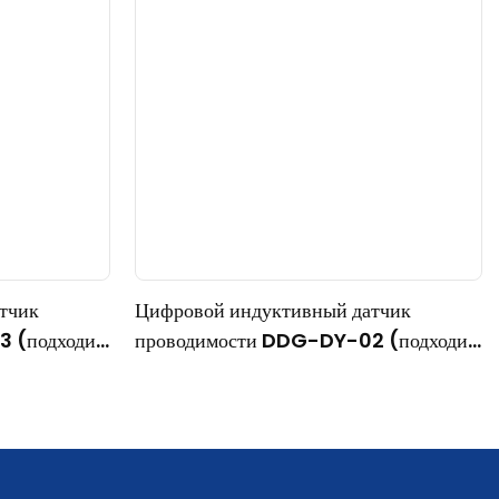
тчик
Цифровой индуктивный датчик
 (подходит
проводимости DDG-DY-02 (подходит
й
для работы при высоких температурах)