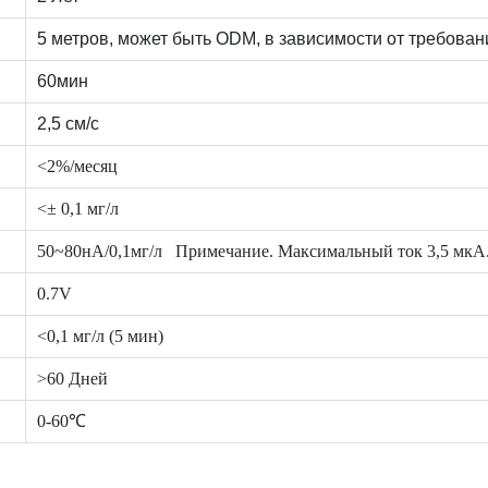
5 метров, может быть ODM, в зависимости от требован
60мин
2,5 см/с
<2%/месяц
<± 0,1 мг/л
50~80нА/0,1мг/л Примечание. Максимальный ток 3,5 мкА
0.7V
<0,1 мг/л (5 мин)
>60 Дней
0-60℃