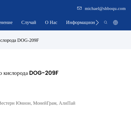
michael@shboqu.com
нение
Случай
О Нас
Информационный Центр
ислорода DOG-209F
го кислорода DOG-209F
 Вестерн Юнион, МонейГрам, АлиПай