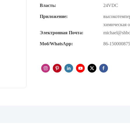
Власть:
24VDC
Приложение:
высокотемпер
химическая о
Электронная Почта:
michael@shb
Моб/WhatsApp:
86-15000087