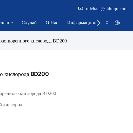
michael@shboqu.com
нение
Случай
О Нас
Информационный Центр
астворенного кислорода BD200
о кислорода BD200
воренного кислорода BD200
й кислород