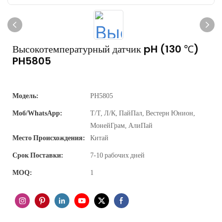
Высокотемпературный датчик pH (130 ℃)
PH5805
Модель:
PH5805
Моб/WhatsApp:
Т/Т, Л/К, ПайПал, Вестерн Юнион,
МонейГрам, АлиПай
Место Происхождения:
Китай
Срок Поставки:
7-10 рабочих дней
MOQ:
1