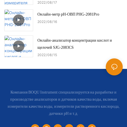
2022
08
17
Онлайн-метр pH-ОВП PHG-2081Pro
2022
08
16
Онлайн-анализатор концентрации кислот и
щелочей SJG-2083CS
2022
08
15
Компания BOQU Instrument специализируется на разработке и
производстве анализаторов и датчиков качества воды, включая
измерители качества воды, измерители растворенного кислорода,
датчики pH и т.д.