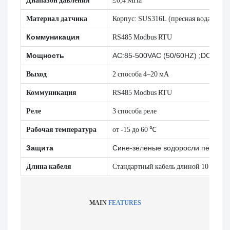
Материал датчика
Корпус: SUS316L (пресная вода), тит
Коммуникация
RS485 Modbus RTU
Мощность
AC:85-500VAC (50/60HZ) ;DC:9~3
Выход
2 способа 4–20 мА
Коммуникация
RS485 Modbus RTU
Реле
3 способа реле
Рабочая температура
от -15 до 60 ℃
Защита
Сине-зеленые водоросли
передат
Длина кабеля
Стандартный кабель длиной 10 метров
MAIN
FEATURES