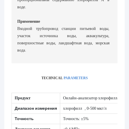
воде.
Применение
Входной трубопровод станции питьевой воды,
участок источника воды, аквакультура,
поверхностные воды, ландшафтная вода, морская
вода.
TECHNICAL
PARAMETERS
Продукт
Онлайн-анализатор хлорофилла CHG
Диапазон измерения
хлорофилл
, 0-500 мкг/л
Точность
Точность: ±5%
Диапазон давления
≤0,4 МПа