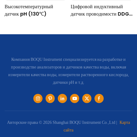
Высокотемпературный
Цифровой индуктивный
датчик pH (130℃)
датчик проводимости DDG-
DY-04 (подходит для
работы при высоких
температурах)
Компания BOQU Instrument специализируется на разработке и
производстве анализаторов и датчиков качества воды, включая
измерители качества воды, измерители растворенного кислорода,
датчики pH и т.д.
Авторские права © 2026 Shanghai BOQU Instrument Co.,Ltd |
Карта
сайта