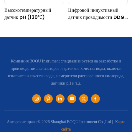
Высокотемпературный
Цифровой индуктивный
датчик pH (130℃)
датчик проводимости DDG-
DY-04 (подходит для
работы при высоких
температурах)
Компания BOQU Instrument специализируется на разработке и
производстве анализаторов и датчиков качества воды, включая
измерители качества воды, измерители растворенного кислорода,
датчики pH и т.д.
Авторские права © 2026 Shanghai BOQU Instrument Co.,Ltd |
Карта
сайта