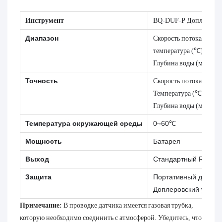
Инструмент
BQ-DUF-P Доплеровски
Диапазон
Скорость потока (м/с)
температура (℃):-10~
Глубина воды (м): 0,05
Точность
Скорость потока (м/с)
Температура (℃): ±1(
Глубина воды (м): 0,5%
Температура окружающей среды
0~60℃
Мощность
Батарея
Выход
Стандартный RS485
Защита
Портативный допплер
Доплеровский ультра
Примечание:
В проводке датчика имеется газовая трубка,
которую необходимо соединить с атмосферой. Убедитесь, что