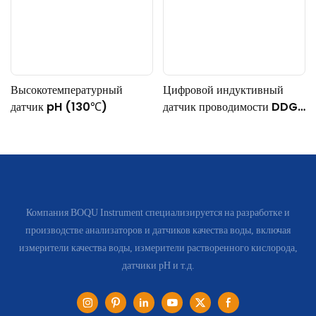
Высокотемпературный
Цифровой индуктивный
датчик pH (130℃)
датчик проводимости DDG-
DY-04 (подходит для
работы при высоких
температурах)
Компания BOQU Instrument специализируется на разработке и
производстве анализаторов и датчиков качества воды, включая
измерители качества воды, измерители растворенного кислорода,
датчики pH и т.д.