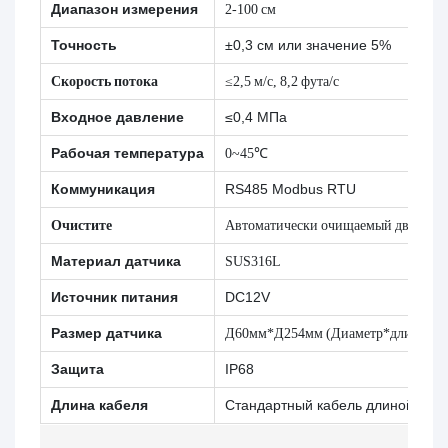
Диапазон измерения
2-100 см
Точность
±0,3 см или значение 5%
Скорость потока
≤2,5 м/с, 8,2 фута/с
Входное давление
≤0,4 МПа
Рабочая температура
0~45℃
Коммуникация
RS485 Modbus RTU
Очистите
Автоматически очищаемый дворник
Материал датчика
SUS316L
Источник питания
DC12V
Размер датчика
Д60мм*Д254мм (Диаметр*длина)
Защита
IP68
Длина кабеля
Стандартный кабель длиной 10 м