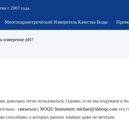
тки с 2007 года.
Многопараметрический Измеритель Качества Воды
Приме
ть измерение pH?
ми довольно легко пользоваться. Однако, если мы подумаем в бо
ительно.
связаться с BOQU Instrument: michael@shboqu.com
это г
ими способами, о которых ранние химики даже не мечтали.