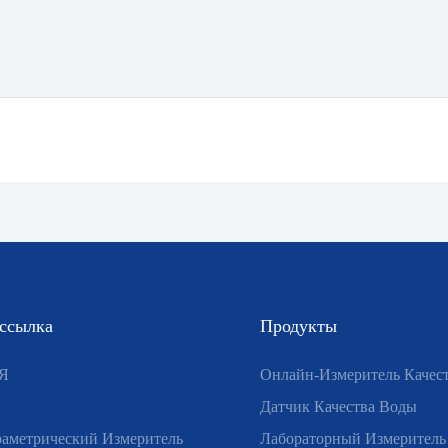
 ссылка
Продукты
Я
Онлайн-Измеритель Качес
Датчик Качества Воды
аметрический Измеритель
Лабораторный Измеритель