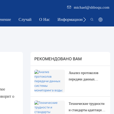
michael@shboqu.com
нение
Случай
О Нас
Информационный Центр
РЕКОМЕНДОВАНО ВАМ
Анализ протоколов
передачи данных
системы мониторинга
лее
воды: Modbus, RS485,
оворит о
MQTT. Решения для
Технические трудности
адаптации и отладки.
и стандарты адаптации