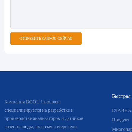
ОТПРАВИТЬ ЗАПРОС СЕЙЧАС
Быстрая
Компания BOQU Instrument
специализируется на разработке и
ГЛАВНА
производстве анализаторов и датчиков
Продукт
качества воды, включая измерители
Многопар