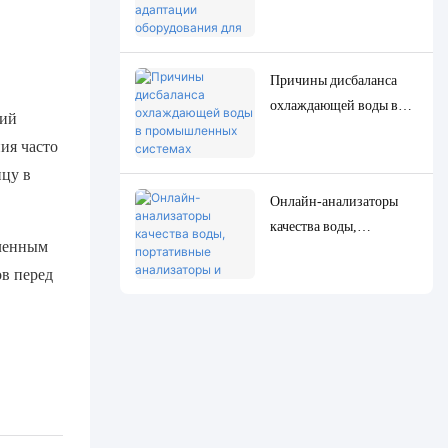
оборудования для
точного определения
низкоконцентрированн
Причины дисбаланса
ых следовых параметров
охлаждающей воды в
качества воды.
ний
промышленных
ия часто
системах
ицу в
циркуляционного
Онлайн-анализаторы
охлаждения и точные
качества воды,
решения для
еленным
портативные
мониторинга и
в перед
анализаторы и
контроля.
лабораторные
анализаторы: полное
сравнение и примеры
использования.