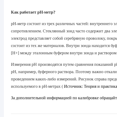
Как работает pH-метр?
pH-метр состоит из трех различных частей: внутреннего э
сопротивлением. Стеклянный зонд часто содержит два эл
электрод представляет собой серебряную проволоку, покр
состоит из тех же материалов. Внутри зонда находится бу
[H+] между эталонным буфером внутри зонда и раствором
Измерения pH производятся путем сравнения показаний pH
pH, например, буферного раствора. Поэтому важно откал
проведением каких-либо измерений. Рисунок справа предс
используемого в pH-метрах (
Источник: Теория и практика
За дополнительной информацией по калибровке обращайт