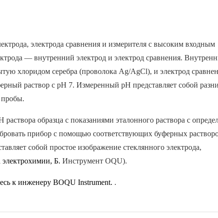
лектрода, электрода сравнения и измерителя с высоким входным
ектрода — внутренний электрод и электрод сравнения. Внутрен
ытую хлоридом серебра (проволока Ag/AgCl), и электрод сравнен
ферный раствор с pH 7. Измеренный pH представляет собой разн
 пробы.
 раствора образца с показаниями эталонного раствора с опред
ибровать прибор с помощью соответствующих буферных растворо
тавляет собой простое изображение стеклянного электрода,
 электрохимии, Б.
Инструмент OQU).
есь к инженеру BOQU Instrument.
.