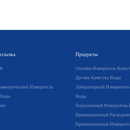
 ссылка
Продукты
Я
Онлайн-Измеритель Качес
Датчик Качества Воды
аметрический Измеритель
Лабораторный Измеритель
 Воды
Воды
ние
Портативный Измеритель 
Промышленный Расходом
Промышленный Измерител