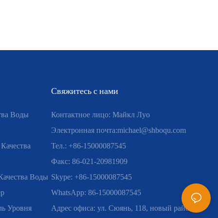
Свяжитесь с нами
тва Воды
Контактное лицо: Майкл Луо
Электронная почта:
michael@shboqu.com
 Качества
Тел.: +86-15000087545
Факс: 86-021-20981909
Качества Воды
Skype: +86-15000087545
ер
WhatsApp: 86-15000087545
ь Уровня
Адрес офиса: ул. Сюянь, 118, новый район