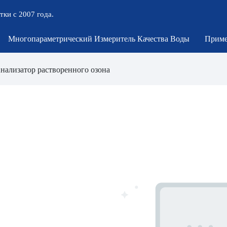
тки с 2007 года.
Многопараметрический Измеритель Качества Воды
Приме
нализатор растворенного озона