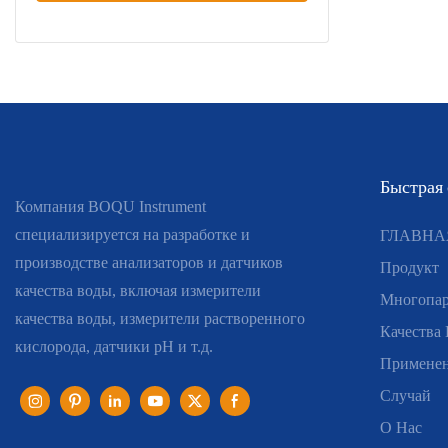
Быстрая
Компания BOQU Instrument
специализируется на разработке и
ГЛАВНА
производстве анализаторов и датчиков
Продукт
качества воды, включая измерители
Многопар
качества воды, измерители растворенного
Качества
кислорода, датчики pH и т.д.
Примене
Случай
О Нас