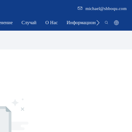
michael@shboqu.com
нение
Случай
О Нас
Информационный Центр