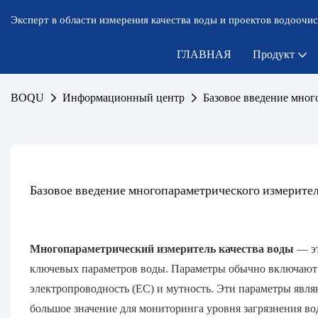
Эксперт в области измерения качества воды и проектов водоочис
ГЛАВНАЯ
Продукт
BOQU
Информационный центр
Базовое введение мног
Базовое введение многопараметрического измерител
Многопараметрический измеритель качества воды
— эт
ключевых параметров воды. Параметры обычно включают в
электропроводность (EC) и мутность. Эти параметры явл
большое значение для мониторинга уровня загрязнения в