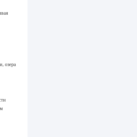
ивая
и, озера
сти
ам