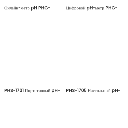
Онлайн-метр pH PHG-
Цифровой pH-метр PHG-
2091Pro
2081Pro
PHS-1701 Портативный pH-
PHS-1705 Настольный pH-
метр
метр