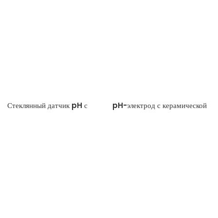
Стеклянный датчик pH с
pH-электрод с керамической
тефлоновой диафрагмой
диафрагмой