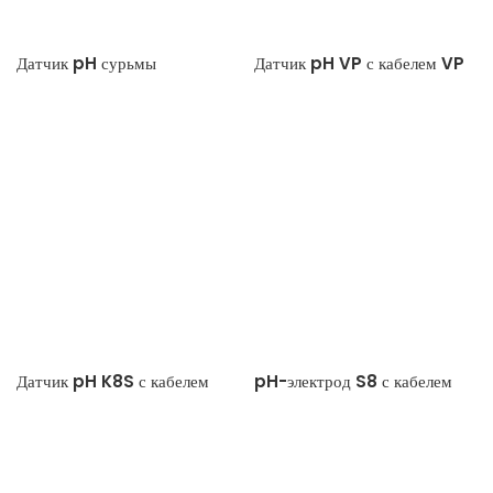
Датчик pH сурьмы
Датчик pH VP с кабелем VP
Датчик pH K8S с кабелем
pH-электрод S8 с кабелем
AK9
AS9