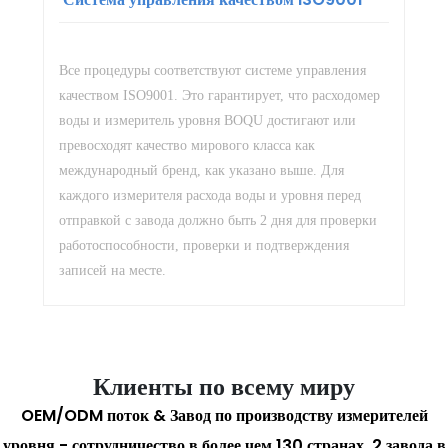
Все процедуры соответствуют системе управления
качеством ISO9001. Это гарантирует, что расходомер
воды и измеритель уровня BOQU достигают или
превосходят качество мирового класса как
международный бренд, как указано выше. Для
каждого измерителя расхода воды и уровня перед
отправкой с завода должно быть 2 дня для проверки
работоспособности, проверки и подтверждения
записей на месте.
Клиенты по всему миру
OEM/ODM поток & Завод по производству измерителей
уровня - сотрудничество в более чем 130 странах, 2 завода в